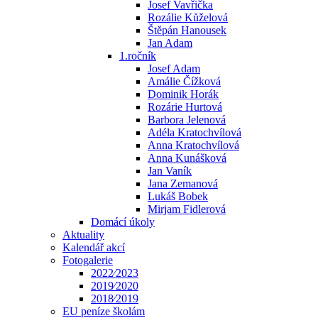
Josef Vavřička
Rozálie Kůželová
Štěpán Hanousek
Jan Adam
1.ročník
Josef Adam
Amálie Čížková
Dominik Horák
Rozárie Hurtová
Barbora Jelenová
Adéla Kratochvílová
Anna Kratochvílová
Anna Kunášková
Jan Vaník
Jana Zemanová
Lukáš Bobek
Mirjam Fidlerová
Domácí úkoly
Aktuality
Kalendář akcí
Fotogalerie
2022⁄2023
2019⁄2020
2018⁄2019
EU peníze školám