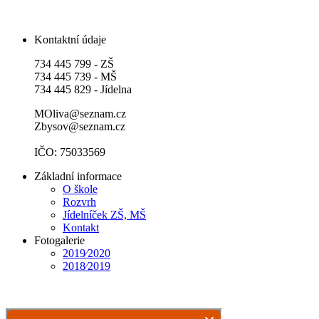
Kontaktní údaje
734 445 799 - ZŠ
734 445 739 - MŠ
734 445 829 - Jídelna
MOliva@seznam.cz
Zbysov@seznam.cz
IČO: 75033569
Základní informace
O škole
Rozvrh
Jídelníček ZŠ, MŠ
Kontakt
Fotogalerie
2019⁄2020
2018⁄2019