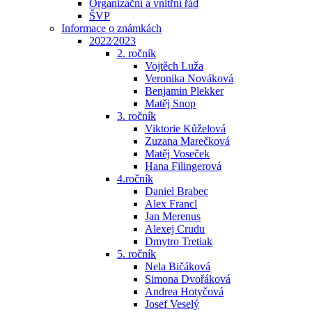
Organizační a vnitřní řád
ŠVP
Informace o známkách
2022⁄2023
2. ročník
Vojtěch Luža
Veronika Nováková
Benjamin Plekker
Matěj Snop
3. ročník
Viktorie Kůželová
Zuzana Marečková
Matěj Voseček
Hana Filingerová
4.ročník
Daniel Brabec
Alex Francl
Jan Merenus
Alexej Crudu
Dmytro Tretiak
5. ročník
Nela Bičáková
Simona Dvořáková
Andrea Hotyčová
Josef Veselý