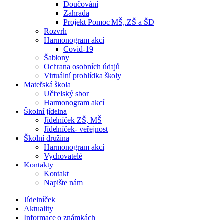
Doučování
Zahrada
Projekt Pomoc MŠ,.ZŠ a ŠD
Rozvrh
Harmonogram akcí
Covid-19
Šablony
Ochrana osobních údajů
Virtuální prohlídka školy
Mateřská škola
Učitelský sbor
Harmonogram akcí
Školní jídelna
Jídelníček ZŠ, MŠ
Jídelníček- veřejnost
Školní družina
Harmonogram akcí
Vychovatelé
Kontakty
Kontakt
Napište nám
Jídelníček
Aktuality
Informace o známkách