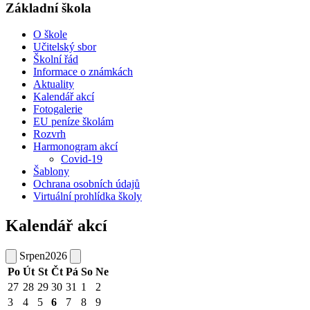
Základní škola
O škole
Učitelský sbor
Školní řád
Informace o známkách
Aktuality
Kalendář akcí
Fotogalerie
EU peníze školám
Rozvrh
Harmonogram akcí
Covid-19
Šablony
Ochrana osobních údajů
Virtuální prohlídka školy
Kalendář akcí
Srpen
2026
Po
Út
St
Čt
Pá
So
Ne
27
28
29
30
31
1
2
3
4
5
6
7
8
9