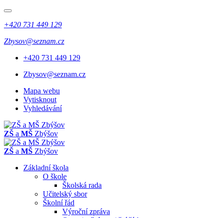
+420 731 449 129
Zbysov@seznam.cz
+420 731 449 129
Zbysov@seznam.cz
Mapa webu
Vytisknout
Vyhledávání
ZŠ
a
MŠ
Zbýšov
ZŠ
a
MŠ
Zbýšov
Základní škola
O škole
Školská rada
Učitelský sbor
Školní řád
Výroční zpráva