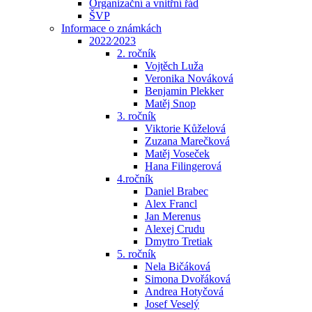
Organizační a vnitřní řád
ŠVP
Informace o známkách
2022⁄2023
2. ročník
Vojtěch Luža
Veronika Nováková
Benjamin Plekker
Matěj Snop
3. ročník
Viktorie Kůželová
Zuzana Marečková
Matěj Voseček
Hana Filingerová
4.ročník
Daniel Brabec
Alex Francl
Jan Merenus
Alexej Crudu
Dmytro Tretiak
5. ročník
Nela Bičáková
Simona Dvořáková
Andrea Hotyčová
Josef Veselý