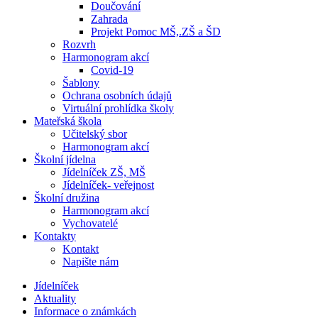
Doučování
Zahrada
Projekt Pomoc MŠ,.ZŠ a ŠD
Rozvrh
Harmonogram akcí
Covid-19
Šablony
Ochrana osobních údajů
Virtuální prohlídka školy
Mateřská škola
Učitelský sbor
Harmonogram akcí
Školní jídelna
Jídelníček ZŠ, MŠ
Jídelníček- veřejnost
Školní družina
Harmonogram akcí
Vychovatelé
Kontakty
Kontakt
Napište nám
Jídelníček
Aktuality
Informace o známkách