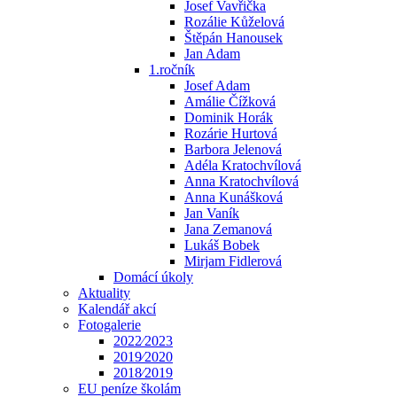
Josef Vavřička
Rozálie Kůželová
Štěpán Hanousek
Jan Adam
1.ročník
Josef Adam
Amálie Čížková
Dominik Horák
Rozárie Hurtová
Barbora Jelenová
Adéla Kratochvílová
Anna Kratochvílová
Anna Kunášková
Jan Vaník
Jana Zemanová
Lukáš Bobek
Mirjam Fidlerová
Domácí úkoly
Aktuality
Kalendář akcí
Fotogalerie
2022⁄2023
2019⁄2020
2018⁄2019
EU peníze školám