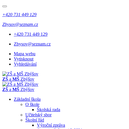
+420 731 449 129
Zbysov@seznam.cz
+420 731 449 129
Zbysov@seznam.cz
Mapa webu
Vytisknout
Vyhledávání
ZŠ
a
MŠ
Zbýšov
ZŠ
a
MŠ
Zbýšov
Základní škola
O škole
Školská rada
Učitelský sbor
Školní řád
Výroční zpráva