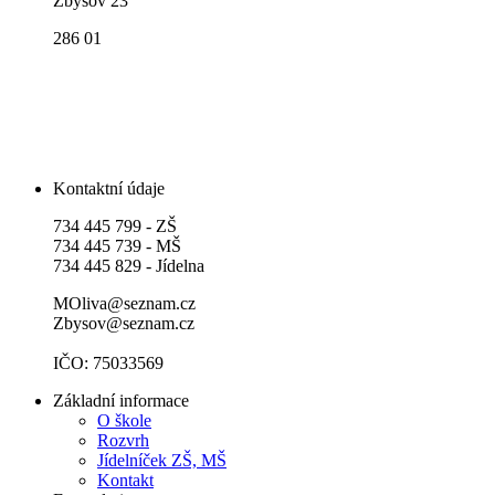
Zbýšov 23
286 01
Kontaktní údaje
734 445 799 - ZŠ
734 445 739 - MŠ
734 445 829 - Jídelna
MOliva@seznam.cz
Zbysov@seznam.cz
IČO: 75033569
Základní informace
O škole
Rozvrh
Jídelníček ZŠ, MŠ
Kontakt