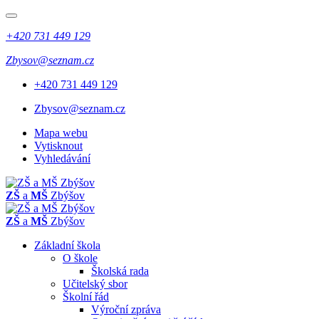
+420 731 449 129
Zbysov@seznam.cz
+420 731 449 129
Zbysov@seznam.cz
Mapa webu
Vytisknout
Vyhledávání
ZŠ
a
MŠ
Zbýšov
ZŠ
a
MŠ
Zbýšov
Základní škola
O škole
Školská rada
Učitelský sbor
Školní řád
Výroční zpráva