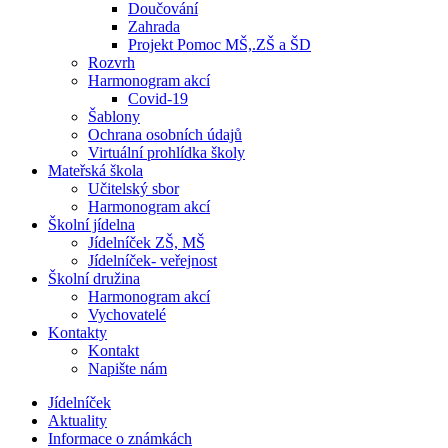
Doučování
Zahrada
Projekt Pomoc MŠ,.ZŠ a ŠD
Rozvrh
Harmonogram akcí
Covid-19
Šablony
Ochrana osobních údajů
Virtuální prohlídka školy
Mateřská škola
Učitelský sbor
Harmonogram akcí
Školní jídelna
Jídelníček ZŠ, MŠ
Jídelníček- veřejnost
Školní družina
Harmonogram akcí
Vychovatelé
Kontakty
Kontakt
Napište nám
Jídelníček
Aktuality
Informace o známkách