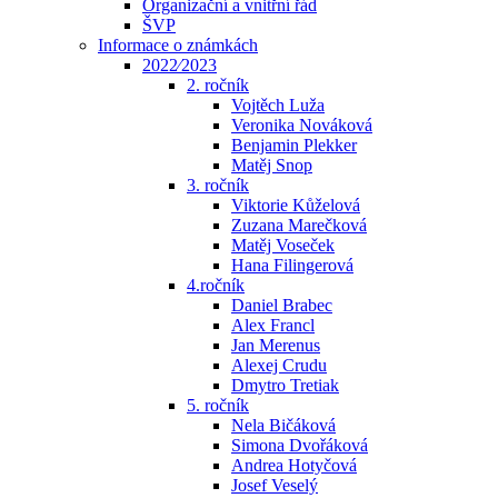
Organizační a vnitřní řád
ŠVP
Informace o známkách
2022⁄2023
2. ročník
Vojtěch Luža
Veronika Nováková
Benjamin Plekker
Matěj Snop
3. ročník
Viktorie Kůželová
Zuzana Marečková
Matěj Voseček
Hana Filingerová
4.ročník
Daniel Brabec
Alex Francl
Jan Merenus
Alexej Crudu
Dmytro Tretiak
5. ročník
Nela Bičáková
Simona Dvořáková
Andrea Hotyčová
Josef Veselý