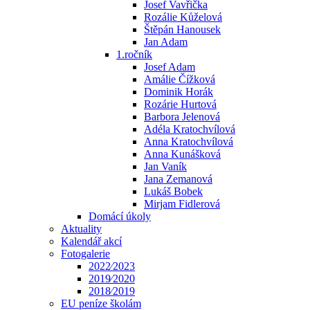
Josef Vavřička
Rozálie Kůželová
Štěpán Hanousek
Jan Adam
1.ročník
Josef Adam
Amálie Čížková
Dominik Horák
Rozárie Hurtová
Barbora Jelenová
Adéla Kratochvílová
Anna Kratochvílová
Anna Kunášková
Jan Vaník
Jana Zemanová
Lukáš Bobek
Mirjam Fidlerová
Domácí úkoly
Aktuality
Kalendář akcí
Fotogalerie
2022⁄2023
2019⁄2020
2018⁄2019
EU peníze školám